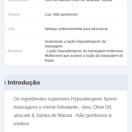
Ingredientes:
Óleo de Marula, Olive Oil, abacate, Jojoba
Textura:
Liso, Não-gorduroso
Uso:
Aplique uniformemente para descascar
Acalmando a loção Hypoallergenic da
massagem
Destacar:
,
Loção Hypoallergenic da massagem inofensiva
,
Multiscene que acalma a loção da massagem do
toque
Introdução
Os ingredientes superiores Hypoallergenic fazem
massagens o creme hidratante - óleo, Olive Oil,
abacate & Jojoba de Marula - Não-gorduroso &
inodoro