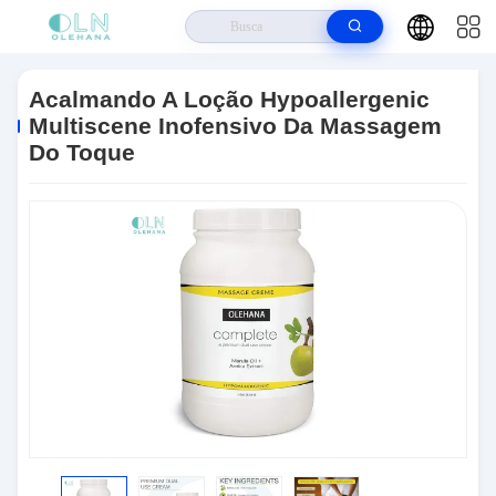
Casa
>
Produtos
>
Loção De Bronzeamento
>
Acalmando A Loção
Hypoallergenic Multiscene Inofensivo Da Massagem Do Toque
Acalmando A Loção Hypoallergenic
Multiscene Inofensivo Da Massagem
Do Toque