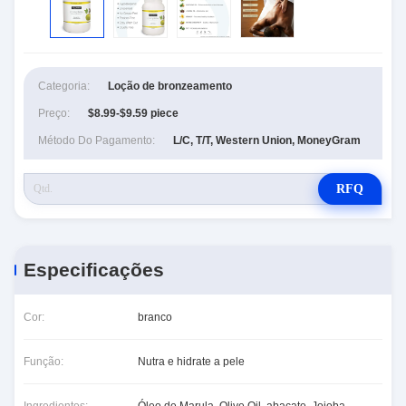
Categoria:
Loção de bronzeamento
Preço:
$8.99-$9.59 piece
Método Do Pagamento:
L/C, T/T, Western Union, MoneyGram
RFQ
Especificações
Cor:
branco
Função:
Nutra e hidrate a pele