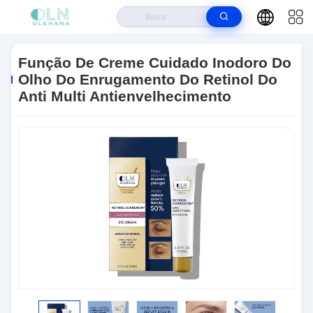
Casa
>
Produtos
>
Anti Cuidado Do Olho Do Enrugamento
>
Função De
Creme Cuidado Inodoro Do Olho Do Enrugamento Do Retinol Do Anti Multi
Função De Creme Cuidado Inodoro Do
Antienvelhecimento
Olho Do Enrugamento Do Retinol Do
Anti Multi Antienvelhecimento