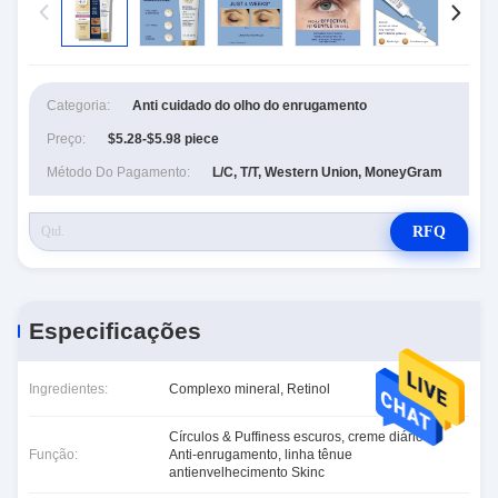
Categoria:
Anti cuidado do olho do enrugamento
Preço:
$5.28-$5.98 piece
Método Do Pagamento:
L/C, T/T, Western Union, MoneyGram
RFQ
Especificações
Ingredientes:
Complexo mineral, Retinol
Círculos & Puffiness escuros, creme diário do
Função:
Anti-enrugamento, linha tênue
antienvelhecimento Skinc