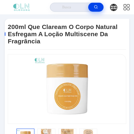
Casa
>
Produtos
>
Loção De Bronzeamento
>
200ml Que Claream O
Corpo Natural Esfregam A Loção Multiscene Da Fragrância
200ml Que Claream O Corpo Natural
Esfregam A Loção Multiscene Da
Fragrância