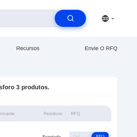
Recursos
Envie O RFQ
sforo
3 produtos.
bricante
Resíduos
RFQ
Esgotado
RFQ