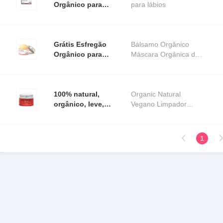
Orgânico para
para lábios
Lábios Com
Logotipo
Personalizado
Vegano Açúcar
Grátis Esfregão
Bálsamo Orgânico
Esfoliante Vitamina
Orgânico para
Máscara Orgânica de
C Creme
Lábios Com
sono,Máscara
Enriquecido
Logotipo
Orgânica
Máscara Moustir
Personalizado
Vegano Açúcar
100% natural,
Organic Natural
Esfoliante Vitamina
orgânico, leve,
Vegano Limpador
C Creme
smoothie de lábios
hidratante Hidratante
Enriquecido
de maçã, vitamina
Tratamento Duradouro
Máscara Moustir
C, peptídeo
Terapia Intensiva Baço
1
hidratado, brilhante
de
o dia todo,
hidratante, bálsamo
labial.