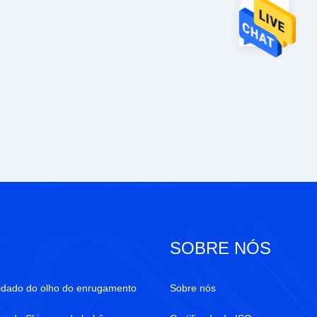
SOBRE NÓS
uidado do olho do enrugamento
Sobre nós