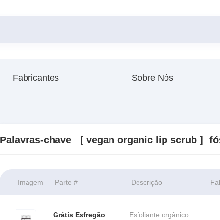
Fabricantes
Sobre Nós
Palavras-chave [ vegan organic lip scrub ]
fó
Imagem
Parte #
Descrição
Fa
Grátis Esfregão
Esfoliante orgânico