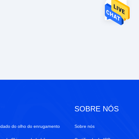
SOBRE NÓS
uidado do olho do enrugamento
Sobre nós