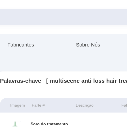
Fabricantes
Sobre Nós
Palavras-chave [ multiscene anti loss hair tr
Imagem
Parte #
Descrição
Fa
Soro do tratamento