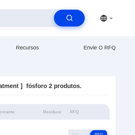
Recursos
Envie O RFQ
eatment ]
fósforo
2 produtos.
bricante
Resíduos
RFQ
RFQ