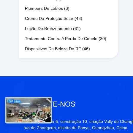
Plumpers De Lábios
(3)
Creme Da Proteção Solar
(48)
Loção De Bronzeamento
(61)
Tratamento Contra A Perda De Cabelo
(30)
Dispositivos Da Beleza Do RF
(46)
CONTACTE-NOS
Endereço:
No. 5-6, construção 10, criação Vally de Chang
rua de Zhongcun, distrito de Panyu, Guangzhou, China