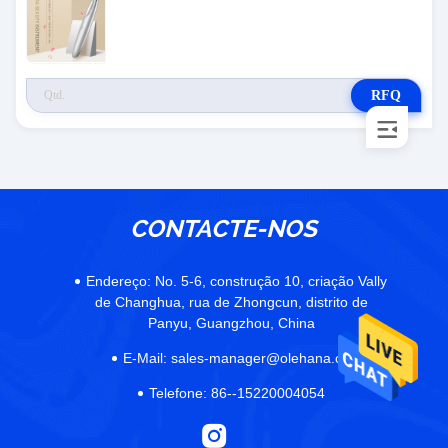
RFQ
CONTACTE-NOS
Endereço:
No. 5-6, construção 10, criação Vally
de Changhua, rua de Zhongcun, distrito de
Panyu, Guangzhou, China
E-Mail:
sales-manager@olehana.cn
Telefone:
86--15220004054