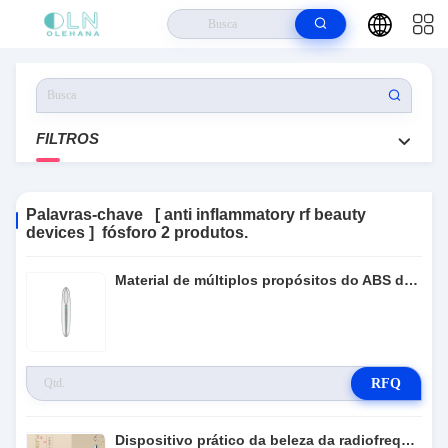
Casa
>
Produtos
>
Anti Inflammatory Rf Beauty Devices
FILTROS
Palavras-chave [ anti inflammatory rf beauty
devices ]
fósforo
2 produtos.
Material de múltiplos propósitos do ABS dos anti dispositivos inflamatórios da beleza do RF
RFQ
Dispositivo prático da beleza da radiofrequência, máquina portátil plástica do RF para a cara